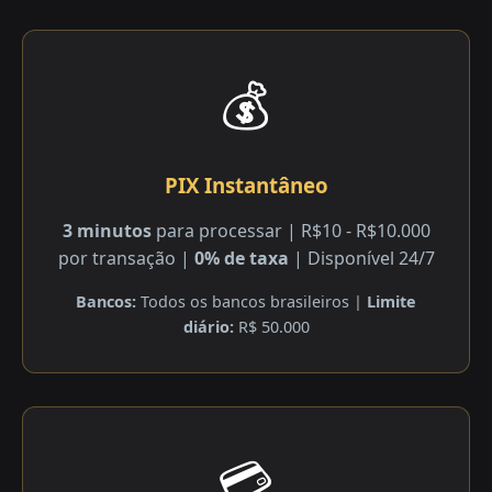
💰
PIX Instantâneo
3 minutos
para processar | R$10 - R$10.000
por transação |
0% de taxa
| Disponível 24/7
Bancos:
Todos os bancos brasileiros |
Limite
diário:
R$ 50.000
💳