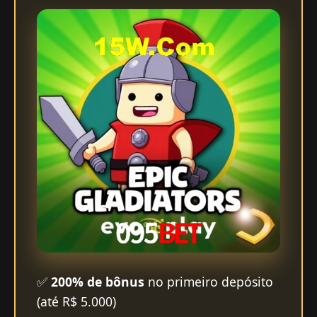
✅
200% de bônus
no primeiro depósito
(até R$ 5.000)