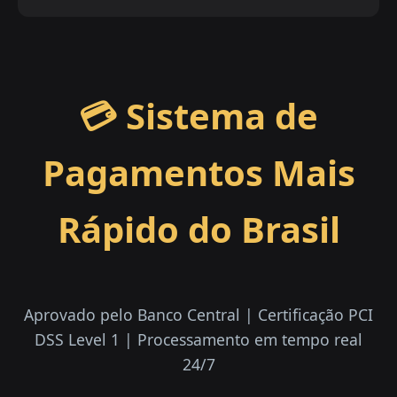
💳 Sistema de
Pagamentos Mais
Rápido do Brasil
Aprovado pelo Banco Central | Certificação PCI
DSS Level 1 | Processamento em tempo real
24/7