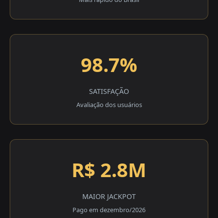
98.7%
SATISFAÇÃO
Avaliação dos usuários
R$ 2.8M
MAIOR JACKPOT
Pago em dezembro/2026