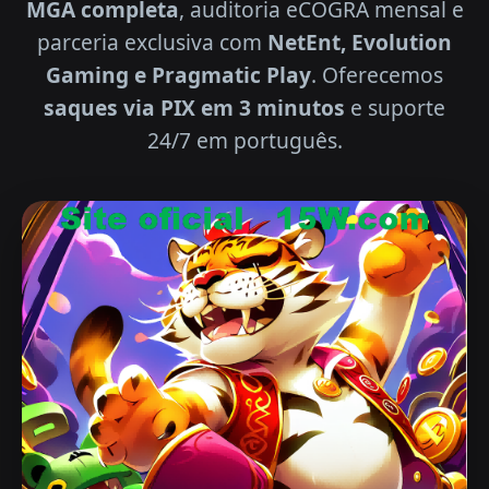
MGA completa
, auditoria eCOGRA mensal e
parceria exclusiva com
NetEnt, Evolution
Gaming e Pragmatic Play
. Oferecemos
saques via PIX em 3 minutos
e suporte
24/7 em português.