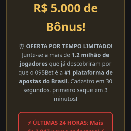
R$ 5.000 de
Bônus!
⏰
OFERTA POR TEMPO LIMITADO!
Junte-se a mais de
1.2 milhão de
jogadores
que já descobriram por
que o 095Bet é a
#1 plataforma de
apostas do Brasil
. Cadastro em 30
segundos, primeiro saque em 3
minutos!
⚡ ÚLTIMAS 24 HORAS: Mais