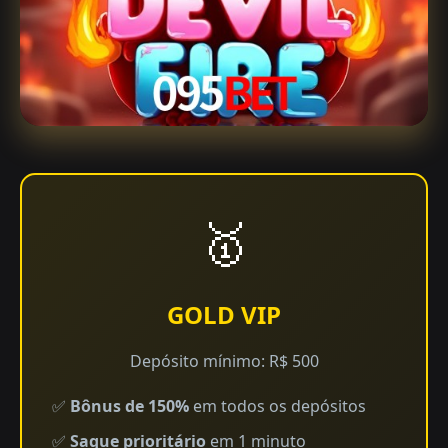
🥇
GOLD VIP
Depósito mínimo: R$ 500
✅
Bônus de 150%
em todos os depósitos
✅
Saque prioritário
em 1 minuto