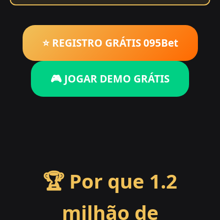
⭐ REGISTRO GRÁTIS 095Bet
🎮 JOGAR DEMO GRÁTIS
🏆 Por que 1.2
milhão de