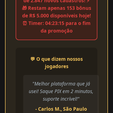
de 2.847 novos cadastros! ⚡
🎁 Restam apenas 153 bônus
de R$ 5.000 disponíveis hoje!
⏰ Timer: 04:23:15 para o fim
da promoção
💬 O que dizem nossos
jogadores
"Melhor plataforma que já
usei! Saque PIX em 2 minutos,
suporte incrível!"
- Carlos M., São Paulo