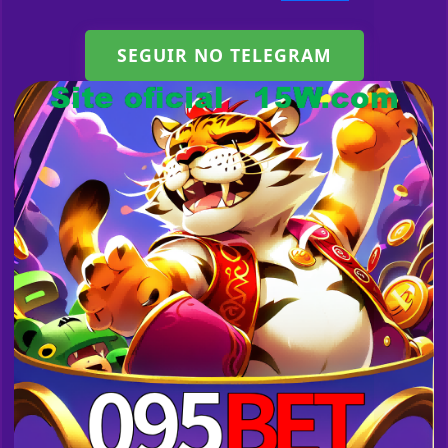
SEGUIR NO TELEGRAM