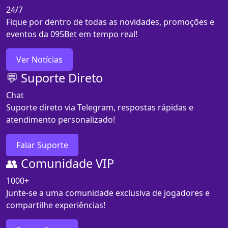
24/7
Fique por dentro de todas as novidades, promoções e
eventos da 095Bet em tempo real!
Ver Notícias
💬 Suporte Direto
Chat
Suporte direto via Telegram, respostas rápidas e
atendimento personalizado!
Falar Suporte
👥 Comunidade VIP
1000+
Junte-se a uma comunidade exclusiva de jogadores e
compartilhe experiências!