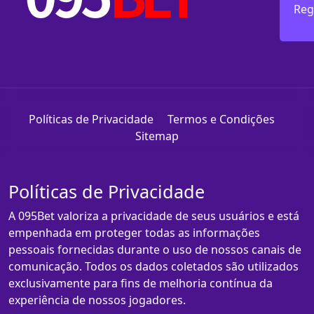
Reg
Políticas de Privacidade
Termos e Condições
Sitemap
Políticas de Privacidade
A 095Bet valoriza a privacidade de seus usuários e está
empenhada em proteger todas as informações
pessoais fornecidas durante o uso de nossos canais de
comunicação. Todos os dados coletados são utilizados
exclusivamente para fins de melhoria contínua da
experiência de nossos jogadores.