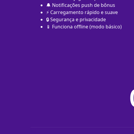
🔔 Notificações push de bônus
⚡ Carregamento rápido e suave
🔒 Segurança e privacidade
📱 Funciona offline (modo básico)