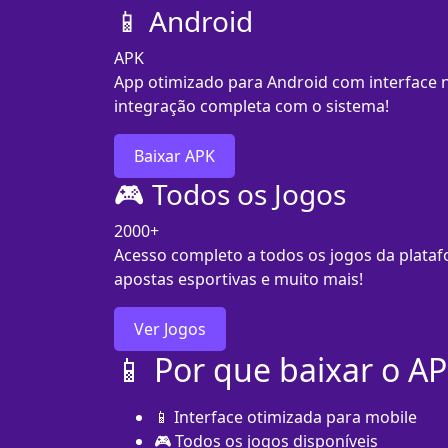
📱 Android
APK
App otimizado para Android com interface na
integração completa com o sistema!
Baixar APK
🎮 Todos os Jogos
2000+
Acesso completo a todos os jogos da platafo
apostas esportivas e muito mais!
Ver Jogos
📱 Por que baixar o A
📱 Interface otimizada para mobile
🎮 Todos os jogos disponíveis