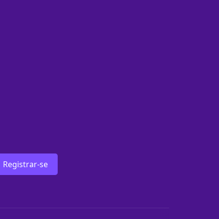
Registrar-se