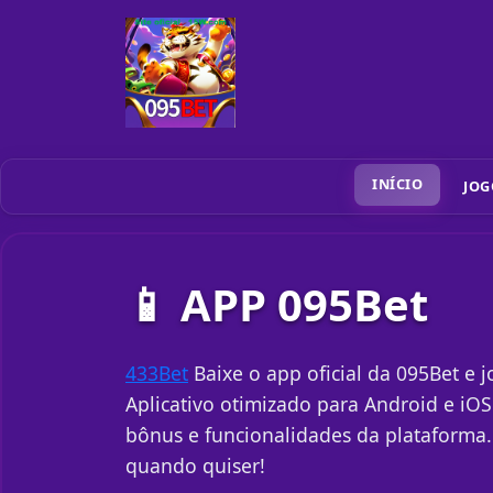
INÍCIO
JOG
📱 APP 095Bet
433Bet
Baixe o app oficial da 095Bet e 
Aplicativo otimizado para Android e iOS
bônus e funcionalidades da plataforma.
quando quiser!