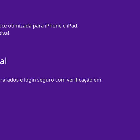
face otimizada para iPhone e iPad.
iva!
al
grafados e login seguro com verificação em