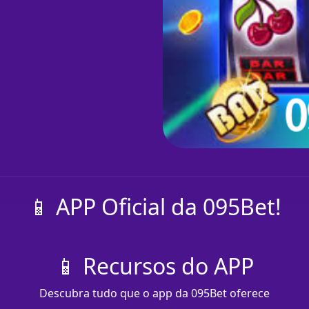
📱 APP Oficial da 095Bet!
📱 Recursos do APP
Descubra tudo que o app da 095Bet oferece