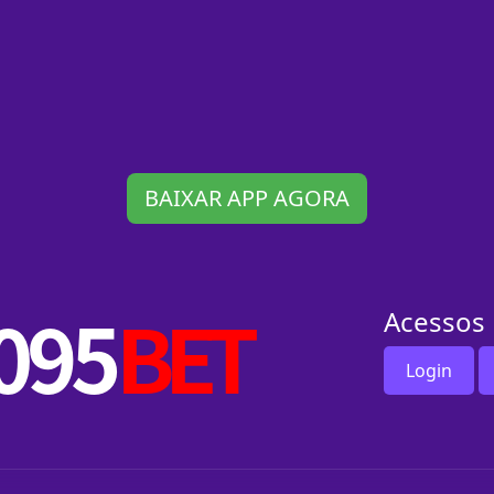
BAIXAR APP AGORA
Acessos
Login