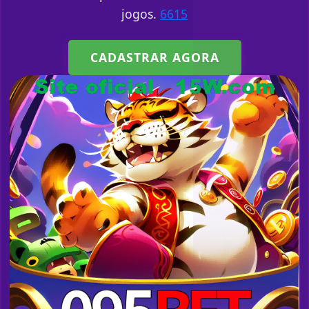
jogos.
6615
CADASTRAR AGORA