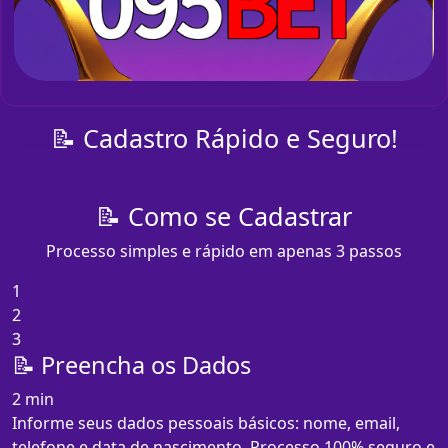
📝 Cadastro Rápido e Seguro!
📝 Como se Cadastrar
Processo simples e rápido em apenas 3 passos
1
2
3
📝 Preencha os Dados
2 min
Informe seus dados pessoais básicos: nome, email,
telefone e data de nascimento. Processo 100% seguro e