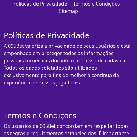
Políticas de Privacidade
Termos e Condições
Sitemap
Políticas de Privacidade
A 095Bet valoriza a privacidade de seus usuários e está
empenhada em proteger todas as informações
pessoais fornecidas durante o processo de cadastro.
Todos os dados coletados são utilizados
exclusivamente para fins de melhoria contínua da
experiência de nossos jogadores.
Termos e Condições
Os usuários da 095Bet concordam em respeitar todas
as regras e regulamentos estabelecidos. É importante