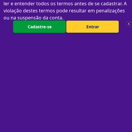
ler e entender todos os termos antes de se cadastrar. A
violação destes termos pode resultar em penalizações
ou na suspensão da conta.
X
Cadastre-se
Entrar