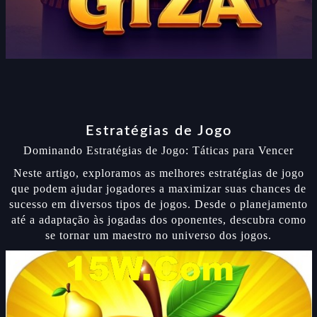
Estratégias de Jogo
Dominando Estratégias de Jogo: Táticas para Vencer
Neste artigo, exploramos as melhores estratégias de jogo
que podem ajudar jogadores a maximizar suas chances de
sucesso em diversos tipos de jogos. Desde o planejamento
até a adaptação às jogadas dos oponentes, descubra como
se tornar um maestro no universo dos jogos.