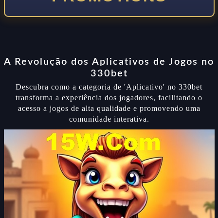
A Revolução dos Aplicativos de Jogos no
330bet
Descubra como a categoria de 'Aplicativo' no 330bet
transforma a experiência dos jogadores, facilitando o
acesso a jogos de alta qualidade e promovendo uma
comunidade interativa.