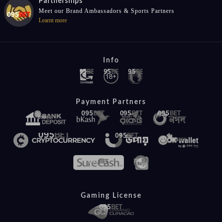
Partnerships
Meet our Brand Ambassadors & Sports Partners
Learnt more
Info
Payment Partners
Gaming License