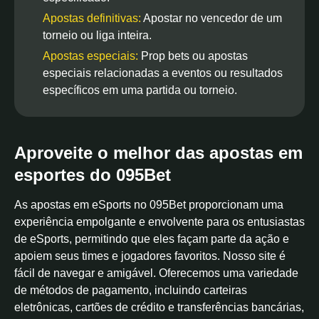
Apostas definitivas:
Apostar no vencedor de um
torneio ou liga inteira.
Apostas especiais:
Prop bets ou apostas
especiais relacionadas a eventos ou resultados
específicos em uma partida ou torneio.
Aproveite o melhor das apostas em
esportes do 095Bet
As apostas em eSports no 095Bet proporcionam uma
experiência empolgante e envolvente para os entusiastas
de eSports, permitindo que eles façam parte da ação e
apoiem seus times e jogadores favoritos. Nosso site é
fácil de navegar e amigável. Oferecemos uma variedade
de métodos de pagamento, incluindo carteiras
eletrônicas, cartões de crédito e transferências bancárias,