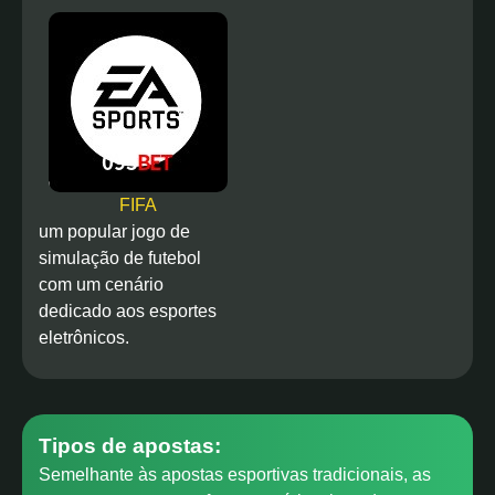
FIFA
um popular jogo de
simulação de futebol
com um cenário
dedicado aos esportes
eletrônicos.
Tipos de apostas:
Semelhante às apostas esportivas tradicionais, as