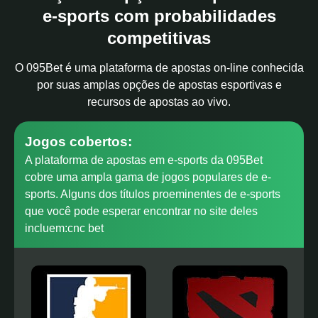
e-sports com probabilidades
competitivas
O 095Bet é uma plataforma de apostas on-line conhecida
por suas amplas opções de apostas esportivas e
recursos de apostas ao vivo.
Jogos cobertos:
A plataforma de apostas em e-sports da 095Bet
cobre uma ampla gama de jogos populares de e-
sports. Alguns dos títulos proeminentes de e-sports
que você pode esperar encontrar no site deles
incluem:
cnc bet