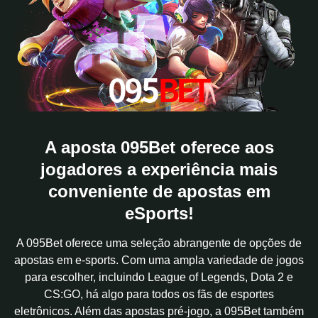
A aposta 095Bet oferece aos
jogadores a experiência mais
conveniente de apostas em
eSports!
A 095Bet oferece uma seleção abrangente de opções de
apostas em e-sports. Com uma ampla variedade de jogos
para escolher, incluindo League of Legends, Dota 2 e
CS:GO, há algo para todos os fãs de esportes
eletrônicos. Além das apostas pré-jogo, a 095Bet também