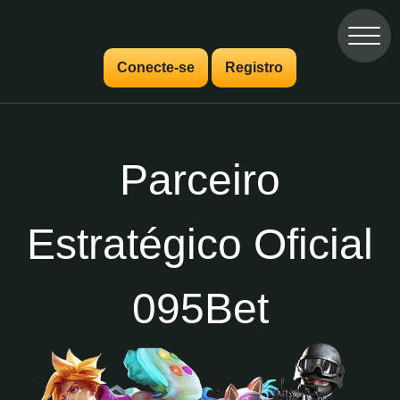
Conecte-se
Registro
Parceiro
Estratégico Oficial
095Bet