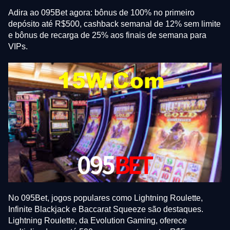
Adira ao 095Bet agora: bônus de 100% no primeiro
depósito até R$500, cashback semanal de 12% sem limite
e bônus de recarga de 25% aos finais de semana para
VIPs.
No 095Bet, jogos populares como Lightning Roulette,
Infinite Blackjack e Baccarat Squeeze são destaques.
Lightning Roulette, da Evolution Gaming, oferece