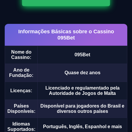
Informações Básicas sobre o Cassino
095Bet
Nome do
095Bet
Cassino:
Ano de
Quase dez anos
Fundação:
Licenciado e regulamentado pela
Licenças:
Autoridade de Jogos de Malta
Países
Disponível para jogadores do Brasil e
Disponíveis:
diversos outros países
Idiomas
Português, Inglês, Espanhol e mais
Suportados: